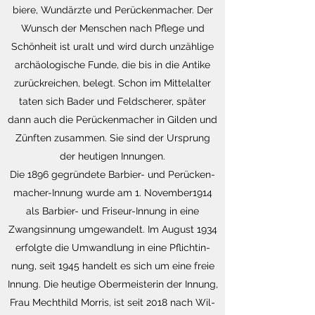
bie­re, Wund­ärz­te und Pe­rü­cken­ma­cher. Der
Wunsch der Men­schen nach Pfle­ge und
Schön­heit ist uralt und wird durch un­zäh­li­ge
ar­chäo­lo­gi­sche Funde, die bis in die An­ti­ke
zu­rück­rei­chen, be­legt. Schon im Mit­tel­al­ter
taten sich Bader und Feld­sche­rer, spä­ter
dann auch die Pe­rü­cken­ma­cher in Gil­den und
Zünf­ten zu­sam­men. Sie sind der Ur­sprung
der heu­ti­gen In­nun­gen.
Die 1896 ge­grün­de­te Bar­bier- und Pe­rü­cken­
ma­cher-In­nung wurde am 1. No­vem­ber1914
als Bar­bier- und Fri­seur-In­nung in eine
Zwangs­in­nung um­ge­wan­delt. Im Au­gust 1934
er­folg­te die Um­wand­lung in eine Pflicht­in­
nung, seit 1945 han­delt es sich um eine freie
In­nung. Die heu­ti­ge Ober­meis­te­rin der In­nung,
Frau Mecht­hild Mor­ris, ist seit 2018 nach Wil­