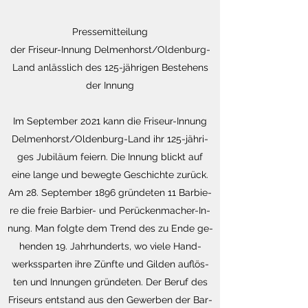
Pressemitteilung
der Friseur-Innung Delmenhorst/Oldenburg-
Land anlässlich des 125-jährigen Bestehens
der Innung
Im Sep­tem­ber 2021 kann die Fri­seur-In­nung
Del­men­horst/Ol­den­burg-Land ihr 125-jäh­ri­
ges Ju­bi­lä­um fei­ern. Die In­nung blickt auf
eine lange und be­weg­te Ge­schich­te zu­rück.
Am 28. Sep­tem­ber 1896 grün­de­ten 11 Bar­bie­
re die freie Bar­bier- und Pe­rü­cken­ma­cher-In­
nung. Man folg­te dem Trend des zu Ende ge­
hen­den 19. Jahr­hun­derts, wo viele Hand­
werks­spar­ten ihre Zünf­te und Gil­den auf­lös­
ten und In­nun­gen grün­de­ten. Der Beruf des
Fri­seurs ent­stand aus den Ge­wer­ben der Bar­