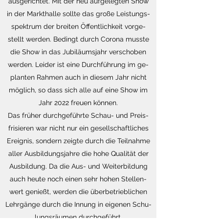
aus­ge­rich­tet. Mit der neu auf­ge­leg­ten Show
in der Markt­hal­le soll­te das große Leis­tungs­
spek­trum der brei­ten Öf­fent­lich­keit vor­ge­
stellt wer­den. Be­dingt durch Co­ro­na muss­te
die Show in das Ju­bi­lä­ums­jahr ver­scho­ben
wer­den. Lei­der ist eine Durch­füh­rung im ge­
plan­ten Rah­men auch in die­sem Jahr nicht
mög­lich, so dass sich alle auf eine Show im
Jahr 2022 freu­en kön­nen.
Das frü­her durch­ge­führ­te Schau- und Preis­
fri­sie­ren war nicht nur ein ge­sell­schaft­li­ches
Er­eig­nis, son­dern zeig­te durch die Teil­nah­me
aller Aus­bil­dungs­jah­re die hohe Qua­li­tät der
Aus­bil­dung. Da die Aus- und Wei­ter­bil­dung
auch heute noch einen sehr hohen Stel­len­
wert ge­nießt, wer­den die über­be­trieb­li­chen
Lehr­gän­ge durch die In­nung in ei­ge­nen Schu­
lungs­räu­men durch­ge­führt.