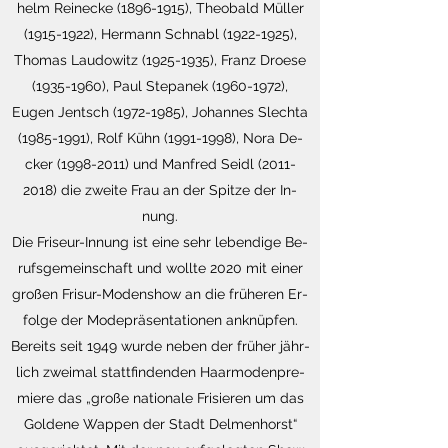
helm Rei­ne­cke
(1896-1915)
, Theo­bald Mül­ler
(1915-1922)
, Her­mann Schnabl
(1922-1925)
,
Tho­mas Lau­do­witz
(1925-1935)
, Franz Droese
(1935-1960)
, Paul Ste­pa­n­ek
(1960-1972)
,
Eugen Jentsch
(1972-1985)
, Jo­han­nes Slech­ta
(1985-1991)
, Rolf Kühn
(1991-1998)
, Nora De­
cker
(1998-2011)
und Man­fred Seidl
(2011-
2018)
die zwei­te Frau an der Spit­ze der In­
nung.
Die Fri­seur-In­nung ist eine sehr le­ben­di­ge Be­
rufs­ge­mein­schaft und woll­te 2020 mit einer
gro­ßen Fri­sur-Mo­den­show an die frü­he­ren Er­
fol­ge der Mo­de­prä­sen­ta­tio­nen an­knüp­fen.
Be­reits seit 1949 wurde neben der frü­her jähr­
lich zwei­mal statt­fin­den­den Haar­mo­den­pre­
mie­re das „große na­tio­na­le Fri­sie­ren um das
Gol­de­ne Wap­pen der Stadt Del­men­horst“